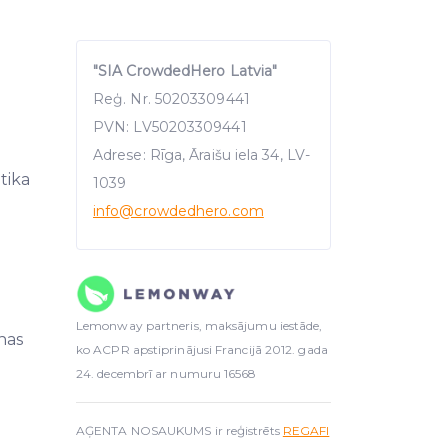
"SIA CrowdedHero Latvia"
Reģ. Nr. 50203309441
PVN: LV50203309441
Adrese: Rīga, Āraišu iela 34, LV-
itika
1039
info
@crowdedhero.com
Lemonway partneris, maksājumu iestāde,
nas
ko ACPR apstiprinājusi Francijā 2012. gada
24. decembrī ar numuru 16568
AĢENTA NOSAUKUMS ir reģistrēts
REGAFI