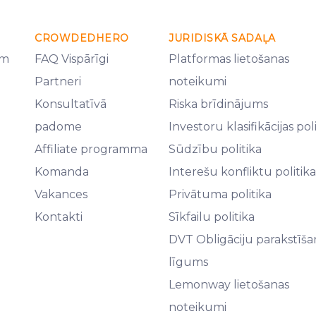
CROWDEDHERO
JURIDISKĀ SADAĻA
em
FAQ Vispārīgi
Platformas lietošanas
Partneri
noteikumi
Konsultatīvā
Riska brīdinājums
padome
Investoru klasifikācijas pol
Affiliate programma
Sūdzību politika
Komanda
Interešu konfliktu politika
Vakances
Privātuma politika
Kontakti
Sīkfailu politika
DVT Obligāciju parakstīša
līgums
Lemonway lietošanas
noteikumi