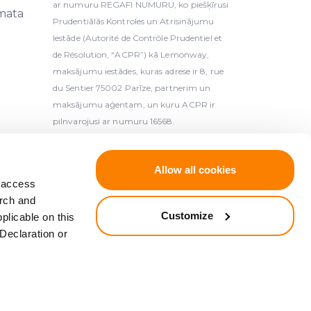
ar numuru REGAFI NUMURU, ko piešķīrusi
mata
Prudentiālās Kontroles un Atrisinājumu
Iestāde (Autorité de Contrôle Prudentiel et
de Résolution, “ACPR”) kā Lemonway,
maksājumu iestādes, kuras adrese ir 8, rue
du Sentier 75002 Parīze, partnerim un
maksājumu aģentam, un kuru ACPR ir
pilnvarojusi ar numuru 16568.
ts kolektīvās finansēšanas pakalpojumu sniedzējs
Allow all cookies
se: K.Valdemāra 2A, Rīga, LV-1050, Latvija).
d access
arch and
ā ar Eiropas Parlamenta un Padomes Direktīvu
Customize
plicable on this
 Eiropas Parlamenta un Padomes Direktīvu
Declaration or
V L 173, 12.6.2014., 149. lpp.).
 L 84, 26.3.1997., 22. lpp.).