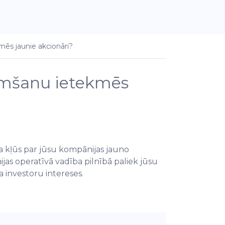
ēs jaunie akcionāri?
emšanu ietekmēs
ura kļūs par jūsu kompānijas jauno
jas operatīvā vadība pilnībā paliek jūsu
 investoru intereses.