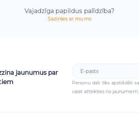
Vajadzīga papildus palīdzība?
Sazinies ar mums
uzzina jaunumus par
ktiem
Personu dati tiks apstrādāti
varat atteikties no jaunumiem j