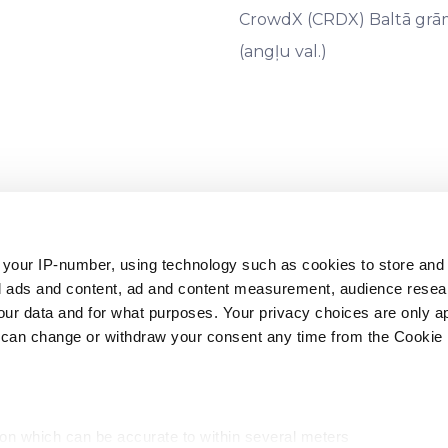
CrowdX (CRDX) Baltā grā
(angļu val.)
09441, juridiskā adrese: Rīga, Āraišu iela 34, LV-1039) ir licencē
.08.2022.), kura uzraudzību veic Latvijas Banka (
www.bank.lv
, adre
 your IP-number, using technology such as cookies to store an
zed ads and content, ad and content measurement, audience rese
ttiecas noguldījumu garantiju sistēmas, kas izveidotas saskaņ
r data and for what purposes. Your privacy choices are only ap
ecas investoru kompensācijas shēmas, kas izveidotas saskaņā ar
 can change or withdraw your consent any time from the Cookie 
aprīļa Direktīva 2014/49/ES par noguldījumu garantiju sistēmām (O
 marta Direktīva 97/9/EK par investoru kompensācijas shēmām (OV
ion which can be accurate to within several meters