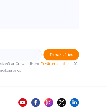
Pierakstīties
 saskaņā ar CrowdedHero
Privātuma politika
. Jūs
ebkura brīdī.