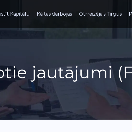
istīt Kapitālu
Kā tas darbojas
Otrreizējais Tirgus
P
tie jautājumi (