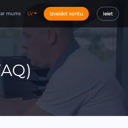
ar mums
LV
Izveidot kontu
Ieiet
FAQ)