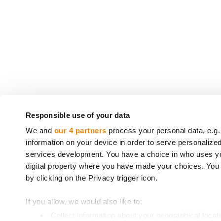
CrowdedHero Latvia SIA (reģistrācijas Nr. 502033
Responsible use of your data
(
License number 06.15.01.806/120
, izsniegta 16
We and
our 4 partners
process your personal data, e.g.
information on your device in order to serve personali
Uz CrowdedHero sniegtajiem pakalpojumiem nea
services development. You have a choice in who uses you
2014/49/ES*. Tāpat uz jūsu ieguldījumu neatti
digital property where you have made your choices. You
97/9/EK**.
by clicking on the Privacy trigger icon.
* Eiropas Parlamenta un Padomes 2014. gada 16. 
If you allow, we would also like to:
** Eiropas Parlamenta un Padomes 1997. gada 3.
Collect information about your geographical locat