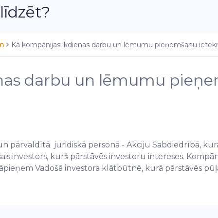
līdzēt?
em
Kā kompānijas ikdienas darbu un lēmumu pieņemšanu ietekm
enas darbu un lēmumu pieņ
tā un pārvaldītā juridiskā personā - Akciju Sabdiedrībā, k
is investors, kurš pārstāvēs investoru intereses. Kompāni
pieņem Vadošā investora klātbūtnē, kurā pārstāvēs pūļa