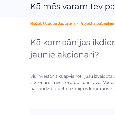
Kā mēs varam tev pa
Biežāk Uzdotie Jautājumi
Projektu īpašnieki
Kā kompānijas ikdi
jaunie akcionāri?
Visi investori tiks apvienoti, jūsu izveido
akcionāru. Investoru pūli pārstāvēs Vadoša
pārraudzībā, bet nozīmīgus lēmumus ir jā