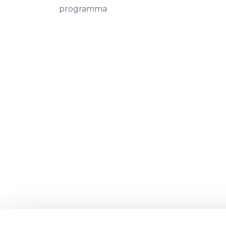
programma
CrowdedHero Latvia SIA (reģistrācijas Nr. 502033