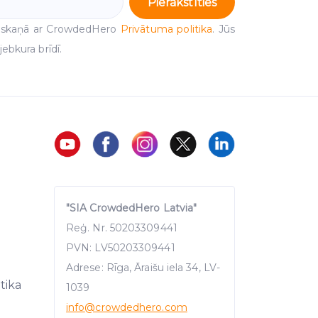
Pierakstīties
 saskaņā ar CrowdedHero
Privātuma politika
. Jūs
ebkura brīdī.
"SIA CrowdedHero Latvia"
Reģ. Nr. 50203309441
PVN: LV50203309441
Adrese: Rīga, Āraišu iela 34, LV-
itika
1039
info
@crowdedhero.com