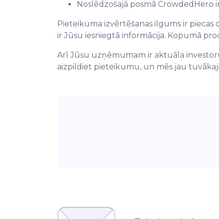
Noslēdzošajā posmā CrowdedHero in
Pieteikuma izvērtēšanas ilgums ir piecas d
ir Jūsu iesniegtā informācija. Kopumā pr
Arī Jūsu uzņēmumam ir aktuāla investoru 
aizpildiet pieteikumu, un mēs jau tuvākajā