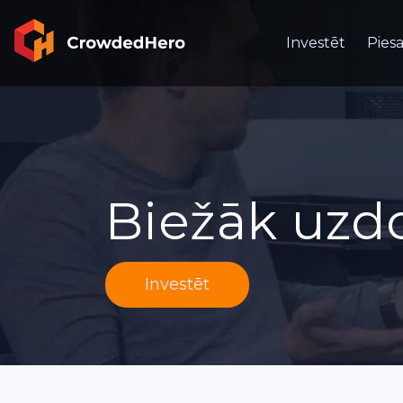
Investēt
Piesa
Biežāk uzdo
Investēt