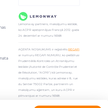
Lemonway partneris, maksājumu iestāde,
nas
ko ACPR apstiprinājusi Francijā 2012. gada
24. decembrī ar numuru 16568
AĢENTA NOSAUKUMS ir reģistrēts
REGAFI
ar numuru REGAFI NUMURU, ko piešķīrusi
mata
Prudentiālās Kontroles un Atrisinājumu
Iestāde (Autorité de Contrôle Prudentiel et
de Résolution, “ACPR”) kā Lemonway,
maksājumu iestādes, kuras adrese ir 8, rue
du Sentier 75002 Parīze, partnerim un
maksājumu aģentam, un kuru ACPR ir
pilnvarojusi ar numuru 16568.
ts kolektīvās finansēšanas pakalpojumu sniedzējs