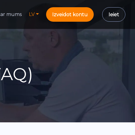
ar mums
LV
Izveidot kontu
Ieiet
FAQ)