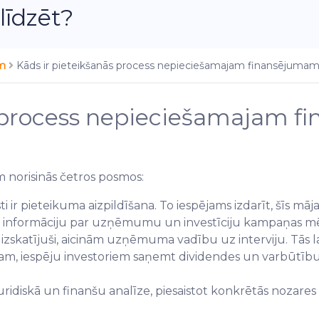
līdzēt?
em
Kāds ir pieteikšanās process nepieciešamajam finansējuma
s process nepieciešamajam 
norisinās četros posmos:
aisti ir pieteikuma aizpildīšana. To iespējams izdarīt, šīs 
o informāciju par uzņēmumu un investīciju kampaņas mēr
katījuši, aicinām uzņēmuma vadību uz interviju. Tās lai
ram, iespēju investoriem saņemt dividendes un varbūtību
 juridiskā un finanšu analīze, piesaistot konkrētās nozare