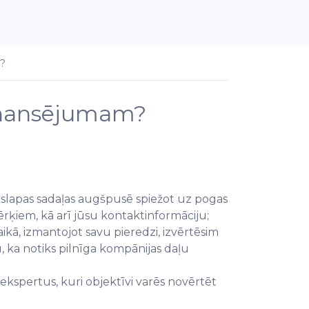
m?
finansējumam?
mājaslapas sadaļas augšpusē spiežot uz pogas
ķiem, kā arī jūsu kontaktinformāciju;
kā, izmantojot savu pieredzi, izvērtēsim
, ka notiks pilnīga kompānijas daļu
s ekspertus, kuri objektīvi varēs novērtēt