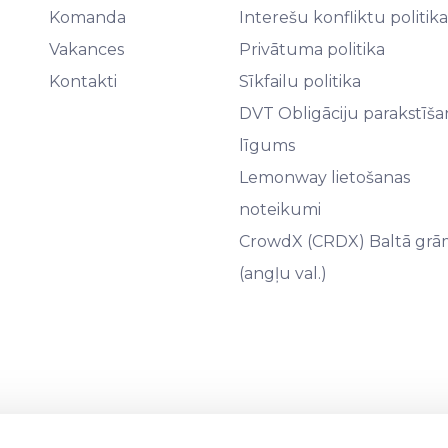
Komanda
Interešu konfliktu politika
Vakances
Privātuma politika
Kontakti
Sīkfailu politika
DVT Obligāciju parakstīša
līgums
Lemonway lietošanas
noteikumi
CrowdX (CRDX) Baltā grā
(angļu val.)
09441, juridiskā adrese: Rīga, Āraišu iela 34, LV-1039) ir licencē