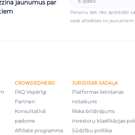
uzzina jaunumus par
ktiem
Personu dati tiks apstrādāti
varat atteikties no jaunumiem j
CROWDEDHERO
JURIDISKĀ SADAĻA
em
FAQ Vispārīgi
Platformas lietošanas
Partneri
noteikumi
Konsultatīvā
Riska brīdinājums
padome
Investoru klasifikācijas pol
Affiliate programma
Sūdzību politika