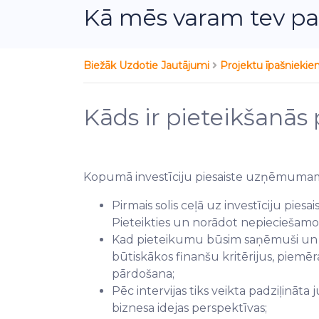
Kā mēs varam tev pa
Biežāk Uzdotie Jautājumi
Projektu īpašnieki
Kāds ir pieteikšanā
Kopumā investīciju piesaiste uzņēmumam 
Pirmais solis ceļā uz investīciju pies
Pieteikties un norādot nepieciešam
Kad pieteikumu būsim saņēmuši un izs
būtiskākos finanšu kritērijus, piemē
pārdošana;
Pēc intervijas tiks veikta padziļināta
biznesa idejas perspektīvas;