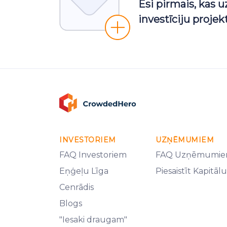
Esi pirmais, kas 
investīciju proje
INVESTORIEM
UZŅĒMUMIEM
FAQ Investoriem
FAQ Uzņēmumi
Eņģeļu Līga
Piesaistīt Kapitālu
Cenrādis
Blogs
"Iesaki draugam"