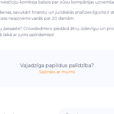
vestīciju komiteja balsos par оūsu kompānijas uzņemša
ienas, savukārt finanšu un juridiskās analīzes ilgums ir a
ocess neaizņems vairāk par 20 dienām.
piesaiste? CrowdedHero piedāvā ātru, izdevīgu un profes
 laikā ar jums sazināsimies!
Vajadzīga papildus palīdzība?
Sazinies ar mums