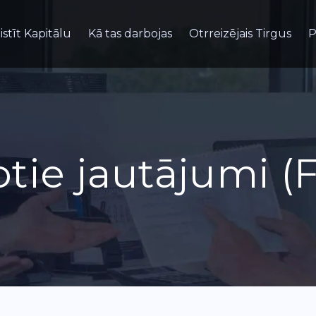
istīt Kapitālu
Kā tas darbojas
Otrreizējais Tirgus
P
tie jautājumi (