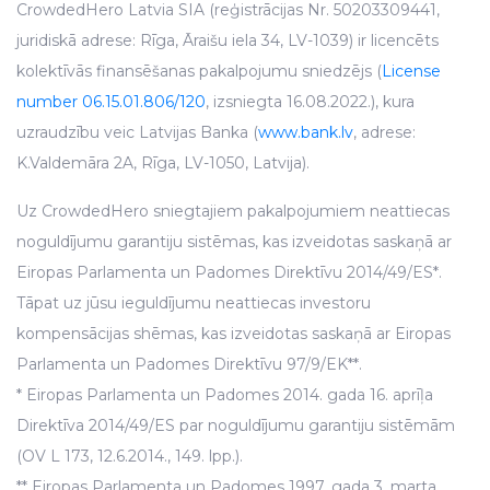
CrowdedHero Latvia SIA (reģistrācijas Nr. 50203309441,
juridiskā adrese: Rīga, Āraišu iela 34, LV-1039) ir licencēts
kolektīvās finansēšanas pakalpojumu sniedzējs (
License
number 06.15.01.806/120
, izsniegta 16.08.2022.), kura
uzraudzību veic Latvijas Banka (
www.bank.lv
, adrese:
K.Valdemāra 2A, Rīga, LV-1050, Latvija).
Uz CrowdedHero sniegtajiem pakalpojumiem neattiecas
noguldījumu garantiju sistēmas, kas izveidotas saskaņā ar
Eiropas Parlamenta un Padomes Direktīvu 2014/49/ES*.
Tāpat uz jūsu ieguldījumu neattiecas investoru
kompensācijas shēmas, kas izveidotas saskaņā ar Eiropas
Parlamenta un Padomes Direktīvu 97/9/EK**.
* Eiropas Parlamenta un Padomes 2014. gada 16. aprīļa
Direktīva 2014/49/ES par noguldījumu garantiju sistēmām
(OV L 173, 12.6.2014., 149. lpp.).
** Eiropas Parlamenta un Padomes 1997. gada 3. marta