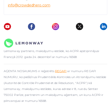
traffic data, display customized page content and
info
@crowdedhero.com
advertising. See more in our
Cookies policy
.
Lemonway partneris, maksājumu iestāde, ko ACPR apstiprinājusi
Francijā 2012. gada 24. decembrī ar numuru 16568
AĢENTA NOSAUKUMS ir reģistrēts
REGAFI
ar numuru REGAFI
NUMURU, ko piešķīrusi Prudentiālās Kontroles un Atrisinājumu Iestāde
(Autorité de Contrôle Prudentiel et de Résolution, “ACPR”) kā
Lemonway, maksājumu iestādes, kuras adrese ir 8, rue du Sentier
75002 Parīze, partnerim un maksājumu aģentam, un kuru ACPR ir
pilnvarojusi ar numuru 16568.