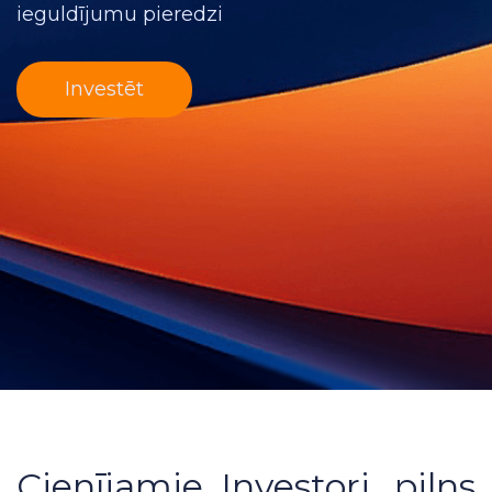
ieguldījumu pieredzi
Investēt
Cienījamie Investori, pilns