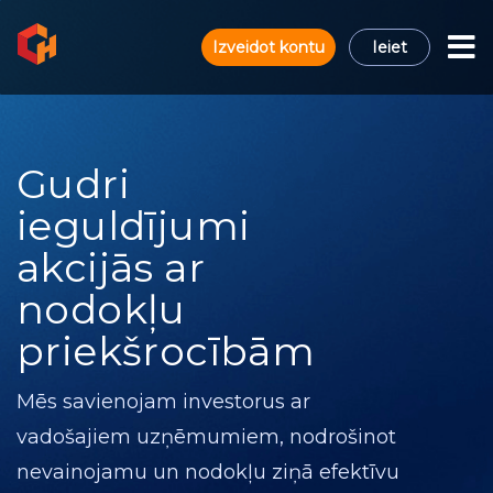
Izveidot kontu
Ieiet
Gudri
ieguldījumi
akcijās ar
nodokļu
priekšrocībām
Mēs savienojam investorus ar
vadošajiem uzņēmumiem, nodrošinot
nevainojamu un nodokļu ziņā efektīvu