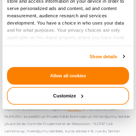
store and access information on your device in order to
Reģ. Nr. 50203309441
serve personalized ads and content, ad and content
PVN: LV50203309441
measurement, audience research and services
Adrese: Rīga, Āraišu iela 34, LV-1039
development. You have a choice in who uses your data
info
@crowdedhero.com
and for what purposes. Your privacy choices are only
applicable on this digital property where you have made
your choices. You can change or withdraw your consent
any time from the Cookie Declaration or by clicking on
Show details
the Privacy trigger icon.
If you allow, we would also like to:
Allow all cookies
Collect information about your geographical
Lemonway partneris, maksājumu iestāde, ko ACPR apstiprinājusi
location which can be accurate to within several
Francijā 2012. gada 24. decembrī ar numuru 16568
Customize
meters
Identify your device by actively scanning it for
AĢENTA NOSAUKUMS ir reģistrēts
REGAFI
ar numuru REGAFI
specific characteristics (fingerprinting)
NUMURU, ko piešķīrusi Prudentiālās Kontroles un Atrisinājumu Iestāde
Find out more about how your personal data is processed
(Autorité de Contrôle Prudentiel et de Résolution, “ACPR”) kā
and set your preferences in the
details section
.
Lemonway, maksājumu iestādes, kuras adrese ir 8, rue du Sentier