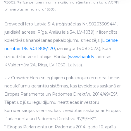
75002 Parīze, partnerim un maksājumu aģentam, un kuru ACPR ir
We use cookies to provide website functionality, analyse
pilnvarojusi ar numuru 16568.
traffic data, display customized page content and
advertising. See more in our
Cookies policy
.
CrowdedHero Latvia SIA (reģistrācijas Nr. 50203309441,
juridiskā adrese: Rīga, Āraišu iela 34, LV-1039) ir licencēts
kolektīvās finansēšanas pakalpojumu sniedzējs (
License
number 06.15.01.806/120
, izsniegta 16.08.2022.), kura
uzraudzību veic Latvijas Banka (
www.bank.lv
, adrese:
K.Valdemāra 2A, Rīga, LV-1050, Latvija).
Uz CrowdedHero sniegtajiem pakalpojumiem neattiecas
noguldījumu garantiju sistēmas, kas izveidotas saskaņā ar
Eiropas Parlamenta un Padomes Direktīvu 2014/49/ES*.
Tāpat uz jūsu ieguldījumu neattiecas investoru
kompensācijas shēmas, kas izveidotas saskaņā ar Eiropas
Parlamenta un Padomes Direktīvu 97/9/EK**.
* Eiropas Parlamenta un Padomes 2014. gada 16. aprīļa