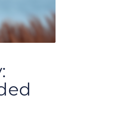
:
nded