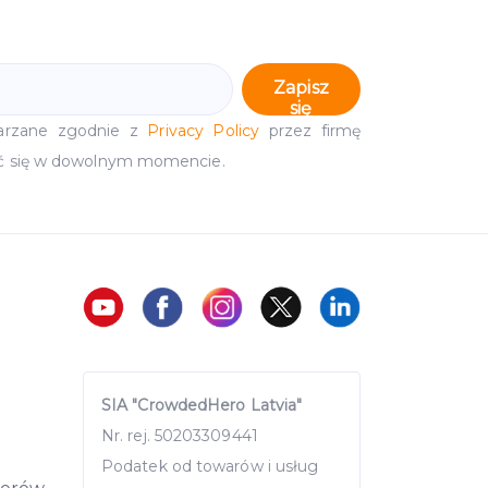
Zapisz
się
arzane zgodnie z
Privacy Policy
przez firmę
ć się w dowolnym momencie.
SIA "CrowdedHero Latvia"
Nr. rej. 50203309441
Podatek od towarów i usług