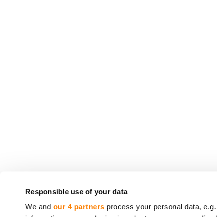
CrowdedHero Latvia SIA (numer rejestracyjny: 5
Responsible use of your data
crowdfundingowych (
License number 06.15.01.
We and
our 4 partners
process your personal data, e.g.