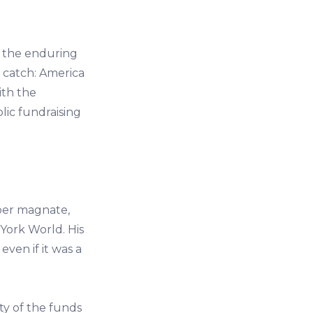
ed the enduring
 catch: America
ith the
lic fundraising
per magnate,
York World. His
even if it was a
ty of the funds