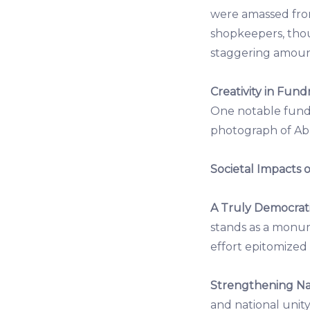
were amassed from
shopkeepers, thou
staggering amount
Creativity in Fundr
One notable fundra
photograph of Abr
Societal Impacts
A Truly Democra
stands as a monum
effort epitomized 
Strengthening Nat
and national unity.