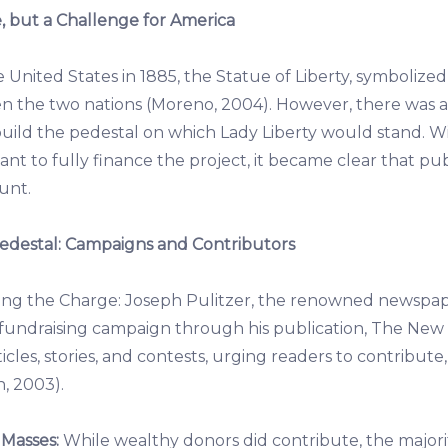
e, but a Challenge for America
he United States in 1885, the Statue of Liberty, symboliz
n the two nations (Moreno, 2004). However, there was a
uild the pedestal on which Lady Liberty would stand. W
t to fully finance the project, it became clear that pub
unt.
Pedestal: Campaigns and Contributors
ng the Charge: Joseph Pulitzer, the renowned newspa
undraising campaign through his publication, The New 
cles, stories, and contests, urging readers to contribute, 
, 2003).
 Masses:
While wealthy donors did contribute, the majori