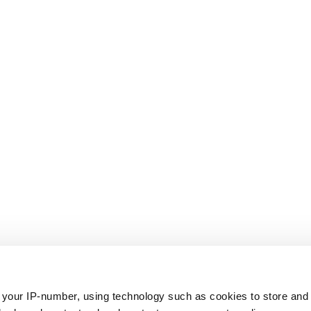
0203309441, adres siedziby: ul. Āraišu 34, LV-1039, Łotwa) jest
806/120
, wydano 16.08.2022) i podlega nadzorowi Banku Łotwy (L
 your IP-number, using technology such as cookies to store an