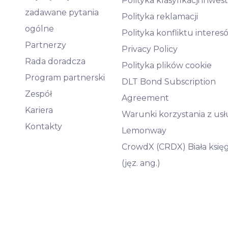
Polityka klasyfikacji inwe
zadawane pytania
Polityka reklamacji
ogólne
Polityka konfliktu interes
Partnerzy
Privacy Policy
Rada doradcza
Polityka plików cookie
Program partnerski
DLT Bond Subscription
Zespół
Agreement
Kariera
Warunki korzystania z us
Kontakty
Lemonway
CrowdX (CRDX) Biała księ
(jęz. ang.)