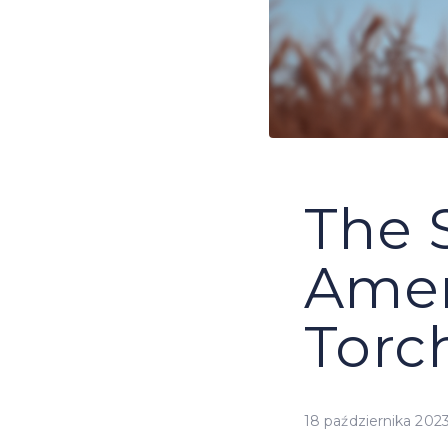
The S
Amer
Torc
18 października 202