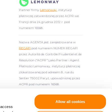
Partner firmy
Lemonway
, instytucji
płatniczej zatwierdzonej przez ACPR we
Francji dnia 24 grudnia 2012 r. pod
numerem 16568.
Nazwa AGENTA jest zarejestrowana w
REGAFI
pod numerem NUMER REGAFI
przez Autorité de Contrôle Prudentiel et de
Résolution ("ACPR") jako Partner i Agent
Płatności Lemonway, instytucji płatniczej
zlokalizowanej pod adresem 8, rue du
Sentier 75002 Paryż, upoważnionej przez
ACPR pod numerem 16568.
 licencjonowanym dostawcą usług
Allow all cookies
atvijas Banka, {
d access