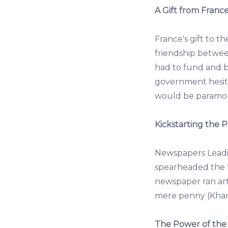
A Gift from Franc
France's gift to t
friendship betwee
had to fund and b
government hesitan
would be paramo
Kickstarting the 
Newspapers Leadi
spearheaded the f
newspaper ran arti
mere penny (Khan
The Power of the