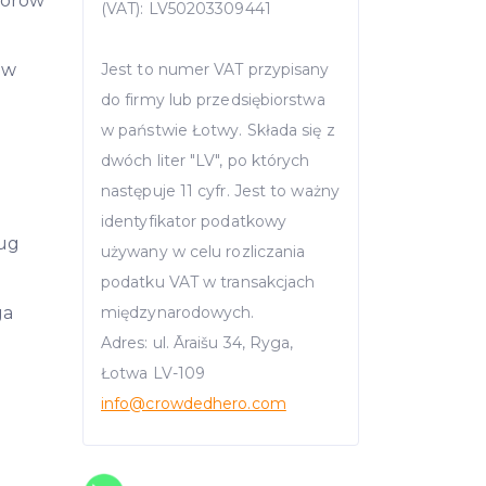
storów
(VAT): LV50203309441
ów
Jest to numer VAT przypisany
do firmy lub przedsiębiorstwa
w państwie Łotwy. Składa się z
dwóch liter "LV", po których
następuje 11 cyfr. Jest to ważny
identyfikator podatkowy
ług
używany w celu rozliczania
podatku VAT w transakcjach
ga
międzynarodowych.
Adres: ul. Āraišu 34, Ryga,
Łotwa LV-109
info
@crowdedhero.com