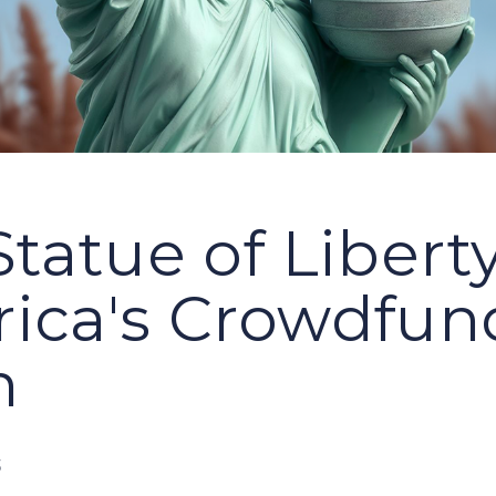
tatue of Liberty
ica's Crowdfu
h
3