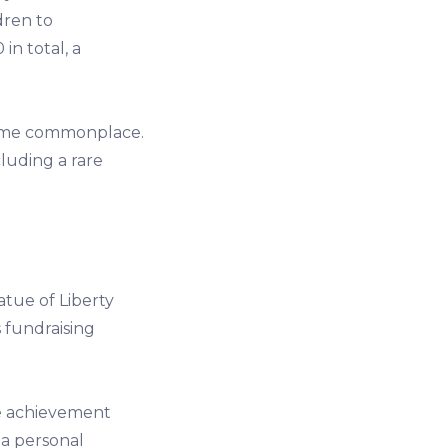
dren to
n total, a
ecame commonplace.
luding a rare
atue of Liberty
 fundraising
ve achievement
t a personal