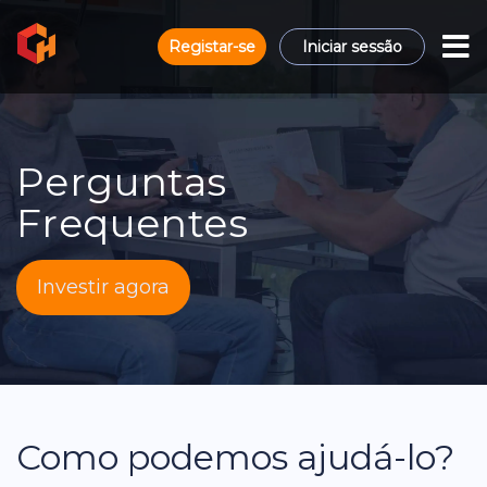
Registar-se
Iniciar sessão
Perguntas
Frequentes
Investir agora
Como podemos ajudá-lo?