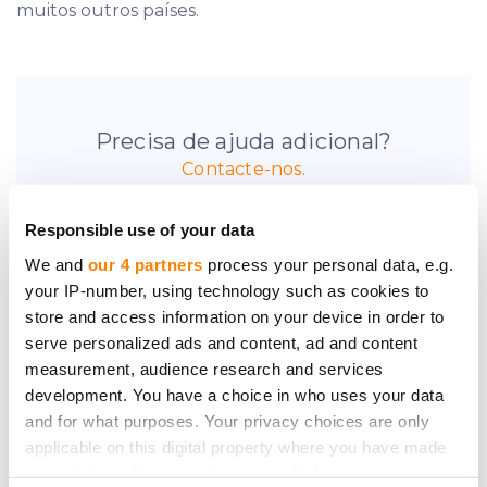
muitos outros países.
Precisa de ajuda adicional?
Contacte-nos.
Responsible use of your data
We and
our 4 partners
process your personal data, e.g.
your IP-number, using technology such as cookies to
store and access information on your device in order to
Seja o primeiro a saber
serve personalized ads and content, ad and content
sobre novas
measurement, audience research and services
oportunidades de
development. You have a choice in who uses your data
investimento.
and for what purposes. Your privacy choices are only
applicable on this digital property where you have made
your choices. You can change or withdraw your consent