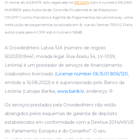
O nome do AGENTE está registado no
REGAFI
com o número REGAFI
NUMBER pela Autorité de Contrôle Prudentiel et de Résolution
("ACPR") como Parceiro e Agente de Pagamentos da Lemonway, uma
instituição de pagamentos localizada em 8, rue du Sentier 75002 Paris,
autorizada pela ACPR sob o número 16568.
A CrowdedHero Latvia SIA (número de registo
50203309441, morada legal: Rua Āraišu 34, LV-1039,
Letónia) é um prestador de serviços de financiamento
colaborativo licenciado (
License number 06.15.01.806/120
,
emitido a 16.08.2022) e é supervisionado pelo Banco da
Letónia (Latvijas Banka,
www.bank.lv
, endereço: R
Os serviços prestados pela CrowdedHero não estão
abrangidos pelos esquemas de garantia de depósito
estabelecidos em conformidade com a Diretiva 2014/49/UE
do Parlamento Europeu e do Conselho*. O seu