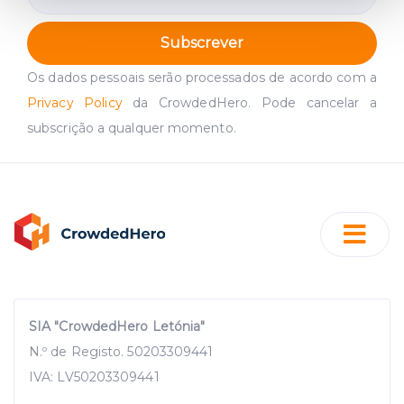
and set your preferences in the
details section
.
Subscrever
We use cookies to provide website functionality, analyse
Os dados pessoais serão processados de acordo com a
traffic data, display customized page content and
Privacy Policy
da CrowdedHero. Pode cancelar a
advertising. See more in our
Cookies policy
.
subscrição a qualquer momento.
SIA "CrowdedHero Letónia"
N.º de Registo. 50203309441
IVA: LV50203309441