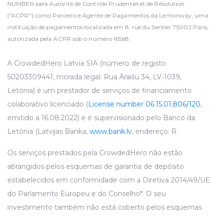
NUMBER pela Autorité de Contrôle Prudentiel et de Résolution
("ACPR") como Parceiro e Agente de Pagamentos da Lemonway, uma
instituição de pagamentos localizada em 8, rue du Sentier 75002 Paris,
autorizada pela ACPR sob o número 16568.
A CrowdedHero Latvia SIA (número de registo
50203309441, morada legal: Rua Āraišu 34, LV-1039,
Letónia) é um prestador de serviços de financiamento
colaborativo licenciado (
License number 06.15.01.806/120
,
emitido a 16.08.2022) e é supervisionado pelo Banco da
Letónia (Latvijas Banka,
www.bank.lv
, endereço: R
Os serviços prestados pela CrowdedHero não estão
abrangidos pelos esquemas de garantia de depósito
estabelecidos em conformidade com a Diretiva 2014/49/UE
do Parlamento Europeu e do Conselho*. O seu
investimento também não está coberto pelos esquemas