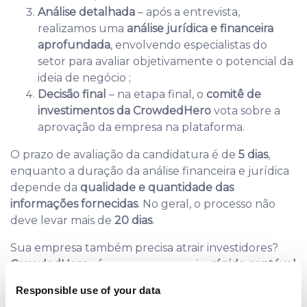
Análise detalhada
– após a entrevista,
realizamos uma
análise jurídica e financeira
aprofundada
, envolvendo especialistas do
setor para avaliar objetivamente o potencial da
ideia de negócio ;
Decisão final
– na etapa final, o
comitê de
investimentos da CrowdedHero
vota sobre a
aprovação da empresa na plataforma.
O prazo de avaliação da candidatura é de
5 dias
,
enquanto a duração da análise financeira e jurídica
depende da
qualidade e quantidade das
informações fornecidas
. No geral, o processo não
deve levar mais de
20 dias
.
Sua empresa também precisa atrair investidores?
CrowdedHero
oferece uma maneira
rápida, rentável
e profissional
de levantar capital –
envie sua
Responsible use of your data
candidatura
e entraremos em contato em breve!