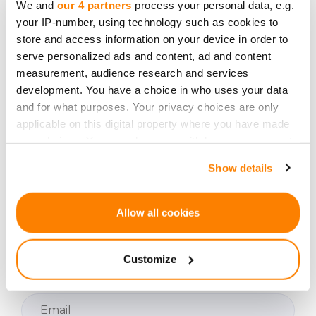
We and
our 4 partners
process your personal data, e.g.
your IP-number, using technology such as cookies to
store and access information on your device in order to
serve personalized ads and content, ad and content
Precisa de ajuda adicional?
measurement, audience research and services
development. You have a choice in who uses your data
Contacte-nos.
and for what purposes. Your privacy choices are only
applicable on this digital property where you have made
your choices. You can change or withdraw your consent
any time from the Cookie Declaration or by clicking on
Show details
the Privacy trigger icon.
Seja o primeiro a saber
If you allow, we would also like to:
Allow all cookies
sobre novas
Collect information about your geographical
oportunidades de
location which can be accurate to within several
investimento.
Customize
meters
Identify your device by actively scanning it for
specific characteristics (fingerprinting)
Find out more about how your personal data is processed