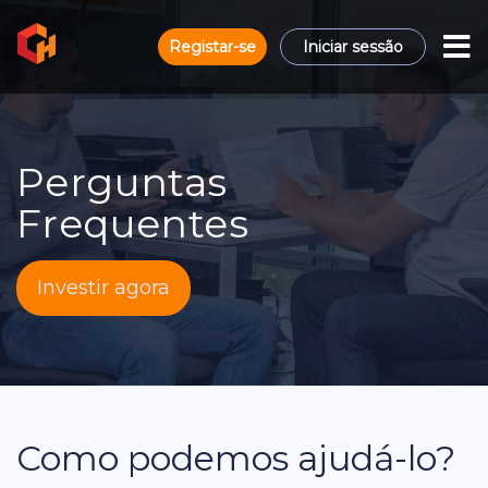
Registar-se
Iniciar sessão
Perguntas
Frequentes
Investir agora
Como podemos ajudá-lo?