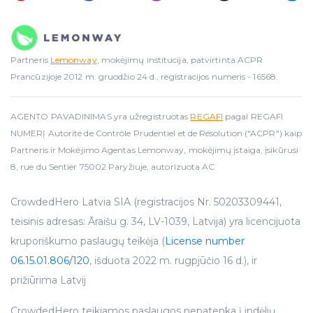
Partneris
Lemonway
, mokėjimų institucija, patvirtinta ACPR
Prancūzijoje 2012 m. gruodžio 24 d., registracijos numeris - 16568.
AGENTO PAVADINIMAS yra užregistruotas
REGAFI
pagal REGAFI
NUMERĮ Autorité de Contrôle Prudentiel et de Résolution ("ACPR") kaip
Partneris ir Mokėjimo Agentas Lemonway, mokėjimų įstaiga, įsikūrusi
8, rue du Sentier 75002 Paryžiuje, autorizuota AC
CrowdedHero Latvia SIA (registracijos Nr. 50203309441,
teisinis adresas: Āraišu g. 34, LV-1039, Latvija) yra licencijuota
kruporiškumo paslaugų teikėja (
License number
06.15.01.806/120
, išduota 2022 m. rugpjūčio 16 d.), ir
prižiūrima Latvij
CrowdedHero teikiamos paslaugos nepatenka į indėlių