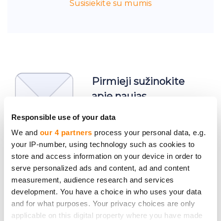
Susisiekite su mumis
Pirmieji sužinokite
apie naujas
investavimo galimybes
Responsible use of your data
We and
our 4 partners
process your personal data, e.g.
your IP-number, using technology such as cookies to
store and access information on your device in order to
serve personalized ads and content, ad and content
measurement, audience research and services
Prenumeruoti
development. You have a choice in who uses your data
Asmeniniai duomenys bus tvarkomi pagal
and for what purposes. Your privacy choices are only
applicable on this digital property where you have made
CrowdedHero
Privacy Policy
. Jūs galite atsisakyti