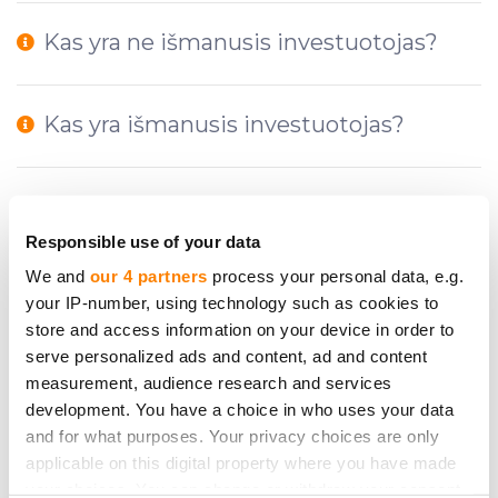
Kas yra ne išmanusis investuotojas?
Kas yra išmanusis investuotojas?
Investuotojų klasifikacija
Responsible use of your data
We and
our 4 partners
process your personal data, e.g.
Ar yra taisyklės komentarams,
your IP-number, using technology such as cookies to
klausimams ir informacijai
store and access information on your device in order to
CrowdedHero platformoje?
serve personalized ads and content, ad and content
measurement, audience research and services
development. You have a choice in who uses your data
Kodėl turiu patvirtinti savo tapatybę
and for what purposes. Your privacy choices are only
prieš investuodamas į įmonės kapitalą?
applicable on this digital property where you have made
your choices. You can change or withdraw your consent