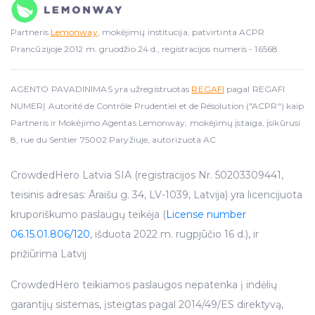
Partneris
Lemonway
, mokėjimų institucija, patvirtinta ACPR
Prancūzijoje 2012 m. gruodžio 24 d., registracijos numeris - 16568.
AGENTO PAVADINIMAS yra užregistruotas
REGAFI
pagal REGAFI
NUMERĮ Autorité de Contrôle Prudentiel et de Résolution ("ACPR") kaip
Partneris ir Mokėjimo Agentas Lemonway, mokėjimų įstaiga, įsikūrusi
8, rue du Sentier 75002 Paryžiuje, autorizuota AC
CrowdedHero Latvia SIA (registracijos Nr. 50203309441,
teisinis adresas: Āraišu g. 34, LV-1039, Latvija) yra licencijuota
kruporiškumo paslaugų teikėja (
License number
06.15.01.806/120
, išduota 2022 m. rugpjūčio 16 d.), ir
prižiūrima Latvij
CrowdedHero teikiamos paslaugos nepatenka į indėlių
garantijų sistemas, įsteigtas pagal 2014/49/ES direktyvą,