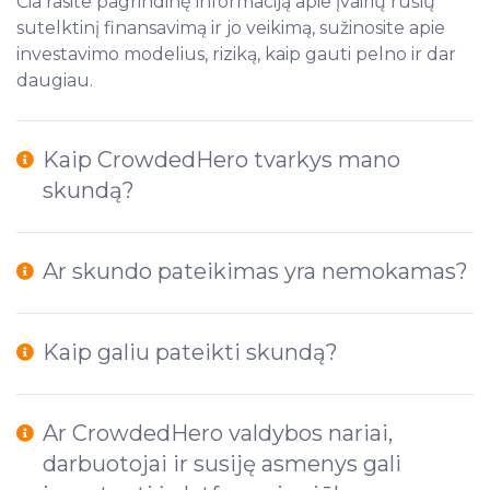
Čia rasite pagrindinę informaciją apie įvairių rūšių
sutelktinį finansavimą ir jo veikimą, sužinosite apie
investavimo modelius, riziką, kaip gauti pelno ir dar
daugiau.
Kaip CrowdedHero tvarkys mano
skundą?
Ar skundo pateikimas yra nemokamas?
Kaip galiu pateikti skundą?
Ar CrowdedHero valdybos nariai,
darbuotojai ir susiję asmenys gali