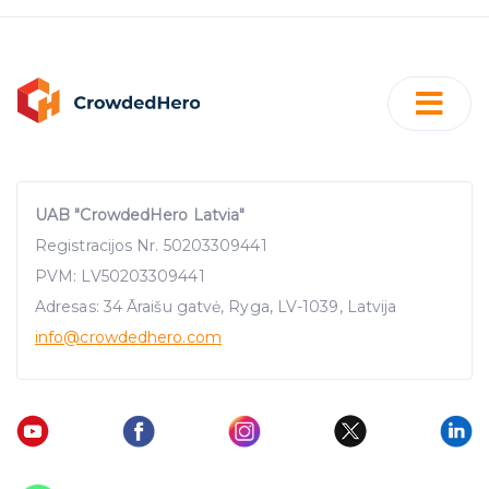
UAB "CrowdedHero Latvia"
Registracijos Nr. 50203309441
PVM: LV50203309441
Adresas: 34 Āraišu gatvė, Ryga, LV-1039, Latvija
info
@crowdedhero.com