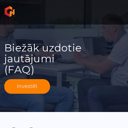
Biežāk uzdotie
jautājumi
(FAQ)
Investēt