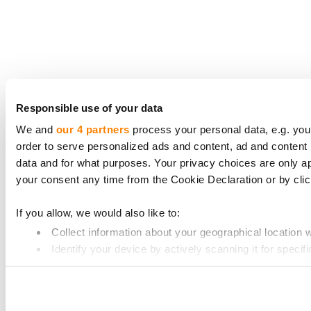
Responsible use of your data
We and
our 4 partners
process your personal data, e.g. you
order to serve personalized ads and content, ad and conte
data and for what purposes. Your privacy choices are only a
your consent any time from the Cookie Declaration or by click
If you allow, we would also like to:
Collect information about your geographical location 
Identify your device by actively scanning it for specifi
Find out more about how your personal data is processed an
We use cookies to provide website functionality, analyse tra