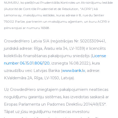
NUMURU, ko piešķīrusi Prudentiālās Kontroles un Atrisinājumu Iestāde
(Autorité de Contrôle Prudentiel et de Résolution, “ACPR”) kā
Lemonway, maksājumu iestādes, kuras adrese ir 8, rue du Sentier
75002 Parīze, partnerim un maksājumu aģentam, un kuru ACPR ir
pilnvarojusi ar numuru 16568.
CrowdedHero Latvia SIA (reģistrācijas Nr. 50203309441,
juridiskā adrese: Rīga, Āraišu iela 34, LV-1039) ir licencēts
kolektīvās finansēšanas pakalpojumu sniedzējs (
License
number 06.15.01.806/120
, izsniegta 16.08.2022.), kura
uzraudzību veic Latvijas Banka (
www.bank.lv
, adrese:
K.Valdemāra 2A, Rīga, LV-1050, Latvija).
Uz CrowdedHero sniegtajiem pakalpojumiem neattiecas
noguldījumu garantiju sistēmas, kas izveidotas saskaņā ar
Eiropas Parlamenta un Padomes Direktīvu 2014/49/ES*.
Tāpat uz jūsu ieguldījumu neattiecas investoru