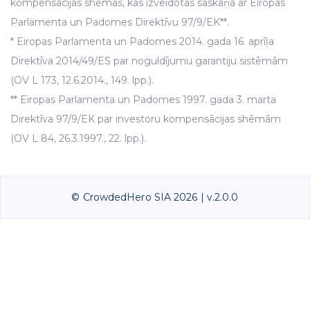
kompensācijas shēmas, kas izveidotas saskaņā ar Eiropas
Parlamenta un Padomes Direktīvu 97/9/EK**.
* Eiropas Parlamenta un Padomes 2014. gada 16. aprīļa
Direktīva 2014/49/ES par noguldījumu garantiju sistēmām
(OV L 173, 12.6.2014., 149. lpp.).
** Eiropas Parlamenta un Padomes 1997. gada 3. marta
Direktīva 97/9/EK par investoru kompensācijas shēmām
(OV L 84, 26.3.1997., 22. lpp.).
© CrowdedHero SIA 2026 | v.2.0.0