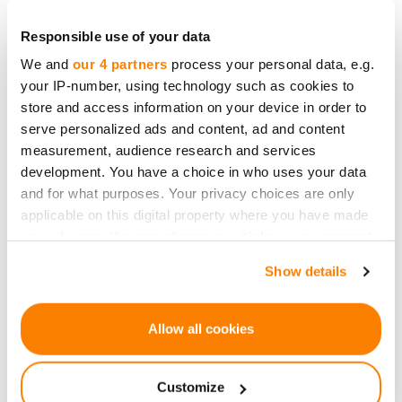
Responsible use of your data
We and
our 4 partners
process your personal data, e.g.
your IP-number, using technology such as cookies to
store and access information on your device in order to
Esi pirmais, kas uzzina
serve personalized ads and content, ad and content
measurement, audience research and services
jaunumus par
development. You have a choice in who uses your data
investīciju projektiem
and for what purposes. Your privacy choices are only
applicable on this digital property where you have made
your choices. You can change or withdraw your consent
any time from the Cookie Declaration or by clicking on
Show details
the Privacy trigger icon.
Pierakstīties
If you allow, we would also like to:
Allow all cookies
Personu dati tiks apstrādāti saskaņā ar CrowdedHero
Collect information about your geographical
location which can be accurate to within several
Privātuma politika
. Jūs varat atteikties no jaunumiem
Customize
meters
jebkura brīdī.