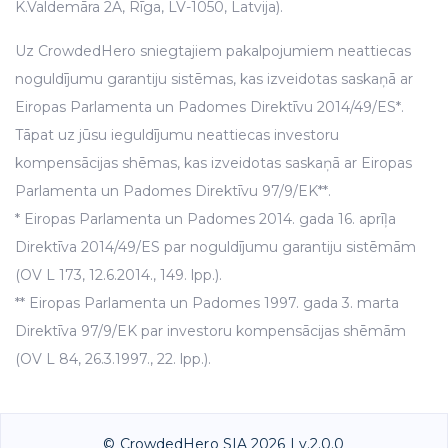
K.Valdemāra 2A, Rīga, LV-1050, Latvija).
Uz CrowdedHero sniegtajiem pakalpojumiem neattiecas
noguldījumu garantiju sistēmas, kas izveidotas saskaņā ar
Eiropas Parlamenta un Padomes Direktīvu 2014/49/ES*.
Tāpat uz jūsu ieguldījumu neattiecas investoru
kompensācijas shēmas, kas izveidotas saskaņā ar Eiropas
Parlamenta un Padomes Direktīvu 97/9/EK**.
* Eiropas Parlamenta un Padomes 2014. gada 16. aprīļa
Direktīva 2014/49/ES par noguldījumu garantiju sistēmām
(OV L 173, 12.6.2014., 149. lpp.).
** Eiropas Parlamenta un Padomes 1997. gada 3. marta
Direktīva 97/9/EK par investoru kompensācijas shēmām
(OV L 84, 26.3.1997., 22. lpp.).
© CrowdedHero SIA 2026 | v.2.0.0