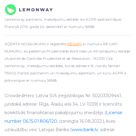
Lemonway partneris, maksājumu iestāde, ko ACPR apstiprinājusi
Francijā 2012. gada 24. decembrī ar numuru 16568
AĢENTA NOSAUKUMS ir reģistrēts
REGAFI
ar numuru REGAFI
NUMURU, ko piešķīrusi Prudentiālās Kontroles un Atrisinājumu Iestāde
(Autorité de Contrôle Prudentiel et de Résolution, “ACPR”) kā
Lemonway, maksājumu iestādes, kuras adrese ir 8, rue du Sentier
75002 Parīze, partnerim un maksājumu aģentam, un kuru ACPR ir
pilnvarojusi ar numuru 16568.
CrowdedHero Latvia SIA (reģistrācijas Nr. 50203309441,
juridiskā adrese: Rīga, Āraišu iela 34, LV-1039) ir licencēts
kolektīvās finansēšanas pakalpojumu sniedzējs (
License
number 06.15.01.806/120
, izsniegta 16.08.2022.), kura
uzraudzību veic Latvijas Banka (
www.bank.lv
, adrese: