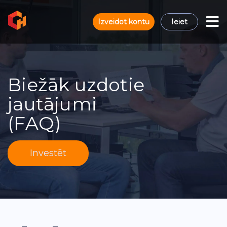
Izveidot kontu
Ieiet
Biežāk uzdotie
jautājumi
(FAQ)
Investēt