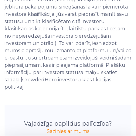
jebkurā pakalpojumu sniegšanas laikā ir piemērota
investora klasifikācija, jūs varat pieprasīt mainīt savu
statusu un tikt klasificētam citā investoru
klasifikācijas kategorijā (t.i., lai tiktu pārklasificētam
no nepieredzējuša investora pieredzējušam
investoram un otrādi). To var izdarīt, iesniedzot
mums pieprasījumu, izmantojot platformu un/vai pa
e-pastu. Jūsu ērtībām esam izveidojuši veidni šādam
pieprasījumam, kas ir pieejama platformā. Plašāku
informāciju par investora statusa maiņu skatiet
sadaļā [CrowdedHero investoru klasifikācijas
politika].
Vajadzīga papildus palīdzība?
Sazinies ar mums