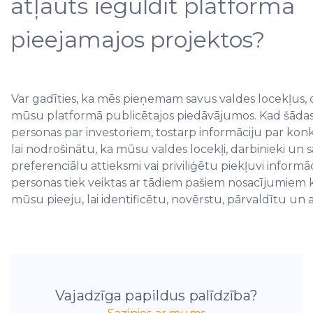
atļauts ieguldīt platformā
pieejamajos projektos?
Var gadīties, ka mēs pieņemam savus valdes locekļus, da
mūsu platformā publicētajos piedāvājumos. Kad šādas i
personas par investoriem, tostarp informāciju par konk
lai nodrošinātu, ka mūsu valdes locekļi, darbinieki un s
preferenciālu attieksmi vai priviliģētu piekļuvi infor
personas tiek veiktas ar tādiem pašiem nosacījumiem kā
mūsu pieeju, lai identificētu, novērstu, pārvaldītu un 
Vajadzīga papildus palīdzība?