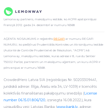
Lemonway partneris, maksājumu iestāde, ko ACPR apstiprinājusi
Francijā 2012. gada 24. decembrī ar numuru 16568
AĢENTA NOSAUKUMS ir reģistrēts
REGAFI
ar numuru REGAFI
NUMURU, ko piešķīrusi Prudentiālās Kontroles un Atrisinājumu Iestāde
(Autorité de Contrôle Prudentiel et de Résolution, “ACPR”) kā
Lemonway, maksājumu iestādes, kuras adrese ir 8, rue du Sentier
75002 Parīze, partnerim un maksājumu aģentam, un kuru ACPR ir
pilnvarojusi ar numuru 16568.
CrowdedHero Latvia SIA (reģistrācijas Nr. 50203309441,
juridiskā adrese: Rīga, Āraišu iela 34, LV-1039) ir licencēts
kolektīvās finansēšanas pakalpojumu sniedzējs (
License
number 06.15.01.806/120
, izsniegta 16.08.2022.), kura
uzraudzību veic Latvijas Banka (
www.bank.lv
, adrese: