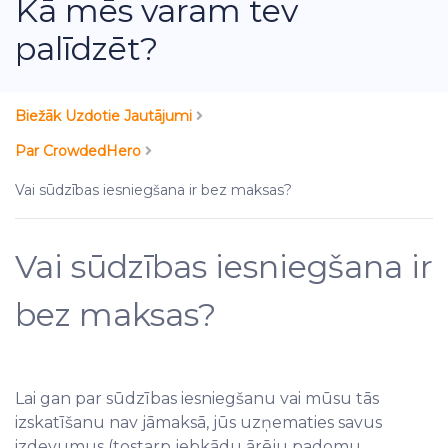
Kā mēs varam tev
palīdzēt?
Biežāk Uzdotie Jautājumi
Par CrowdedHero
Vai sūdzības iesniegšana ir bez maksas?
Vai sūdzības iesniegšana ir
bez maksas?
Lai gan par sūdzības iesniegšanu vai mūsu tās
izskatīšanu nav jāmaksā, jūs uzņematies savus
izdevumus (tostarp jebkādu ārēju padomu