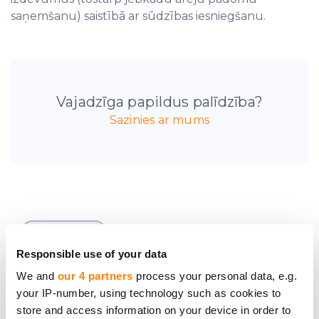
saņemšanu) saistībā ar sūdzības iesniegšanu.
Vajadzīga papildus palīdzība?
Sazinies ar mums
Esi pirmais, kas uzzina
jaunumus par
Responsible use of your data
investīciju projektiem
We and
our 4 partners
process your personal data, e.g.
your IP-number, using technology such as cookies to
store and access information on your device in order to