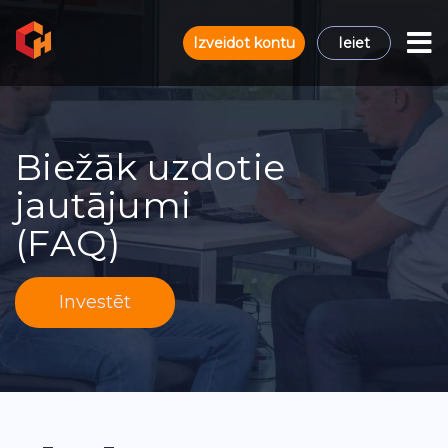
Izveidot kontu
Ieiet
Biežāk uzdotie
jautājumi
(FAQ)
Investēt