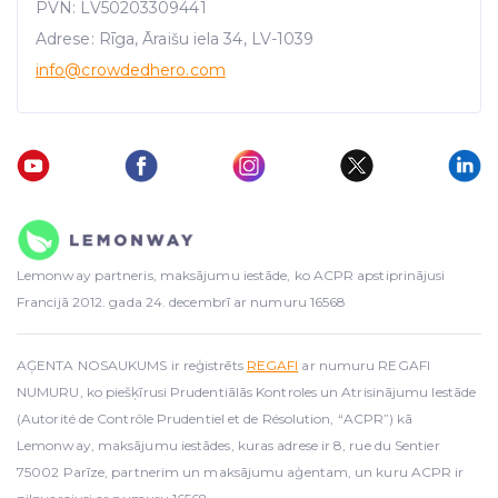
We use cookies to provide website functionality, analyse
PVN: LV50203309441
traffic data, display customized page content and
Adrese: Rīga, Āraišu iela 34, LV-1039
advertising. See more in our
Cookies policy
.
info
@crowdedhero.com
Lemonway partneris, maksājumu iestāde, ko ACPR apstiprinājusi
Francijā 2012. gada 24. decembrī ar numuru 16568
AĢENTA NOSAUKUMS ir reģistrēts
REGAFI
ar numuru REGAFI
NUMURU, ko piešķīrusi Prudentiālās Kontroles un Atrisinājumu Iestāde
(Autorité de Contrôle Prudentiel et de Résolution, “ACPR”) kā
Lemonway, maksājumu iestādes, kuras adrese ir 8, rue du Sentier
75002 Parīze, partnerim un maksājumu aģentam, un kuru ACPR ir