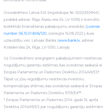
pilnvarojusi ar numuru 16568.
CrowdedHero Latvia SIA (reģistrācijas Nr. 50203309441,
juridiskā adrese: Rīga, Āraišu iela 34, LV-1039) ir licencēts
kolektīvās finansēšanas pakalpojumu sniedzējs (
License
number 06.15.01.806/120
, izsniegta 16.08.2022.), kura
uzraudzību veic Latvijas Banka (
www.bank.lv
, adrese:
K.Valdemāra 2A, Rīga, LV-1050, Latvija).
Uz CrowdedHero sniegtajiem pakalpojumiem neattiecas
noguldījumu garantiju sistēmas, kas izveidotas saskaņā ar
Eiropas Parlamenta un Padomes Direktīvu 2014/49/ES*.
Tāpat uz jūsu ieguldījumu neattiecas investoru
kompensācijas shēmas, kas izveidotas saskaņā ar Eiropas
Parlamenta un Padomes Direktīvu 97/9/EK**.
* Eiropas Parlamenta un Padomes 2014. gada 16. aprīļa
Direktīva 2014/49/ES par noguldījumu garantiju sistēmām