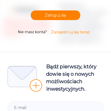
Apraksts par
Moneyz.csv
dokumenta failu Lorem
Zaloguj się
ipsum dolor sit amet,
Please note, that only registered
and Verified investors could access
consectetur adipiscing
the restricted Project campaign
Nie masz konta?
Zarejestruj się teraz
elit, sed do eiusmod
documents.
tempor incididunt ut
Bądź pierwszy, który
dowie się o nowych
możliwościach
inwestycyjnych.