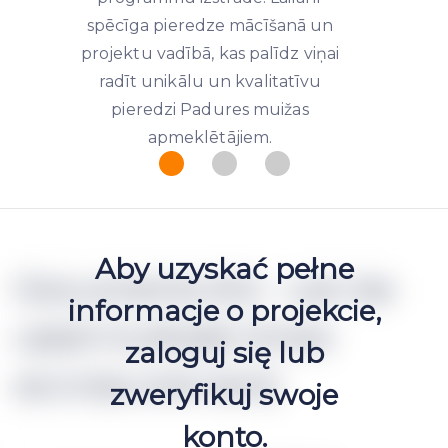
spēcīga pieredze mācīšanā un
projektu vadībā, kas palīdz viņai
radīt unikālu un kvalitatīvu
pieredzi Padures muižas
apmeklētājiem.
Aby uzyskać pełne
Documents (h2 - can be
informacje o projekcie,
used multiple times
zaloguj się lub
accross one text)
zweryfikuj swoje
konto.