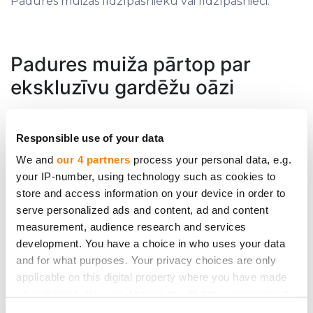
Padures muižas līdzīpašnieku vai līdzīpašnieci.
Padures muiža pārtop par
ekskluzīvu gardēžu oāzi
Lielā muižas atjaunošanas ideja paredz muižas
restaurēšanu un pārbūvēšanu ar mērķi izveidot
Responsible use of your data
gardēžu viesnīcu. Tas nozīmē, ka viesi var
We and
our 4 partners
process your personal data, e.g.
norezervēt ceļazīmes 3 vai 5 dienu ilgumā uz
your IP-number, using technology such as cookies to
meistarklasēm vēsturiskā ēkā un iemācīties gatavot
store and access information on your device in order to
serve personalized ads and content, ad and content
dažādus ēdienus no senām pavārgrāmatām.
measurement, audience research and services
Produkti tiks iepirkti apkārtējās saimniecībās, radot
development. You have a choice in who uses your data
pienesumu Kuldīgas novada lauksaimniekiem.
and for what purposes. Your privacy choices are only
Vakarus viesi varēs pavadīt muižā saviesīgās sarunās
applicable on this digital property where you have made
vai klausoties dzīvo mūziku. Šāds piedāvājums
your choices. You can change or withdraw your consent
samazina pieprasījuma sezonalitāti. Jo pirms
any time from the Cookie Declaration or by clicking on