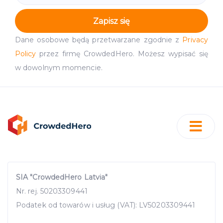
Zapisz się
Dane osobowe będą przetwarzane zgodnie z
Privacy
Policy
przez firmę CrowdedHero. Możesz wypisać się
w dowolnym momencie.
SIA "CrowdedHero Latvia"
Nr. rej. 50203309441
Podatek od towarów i usług (VAT): LV50203309441