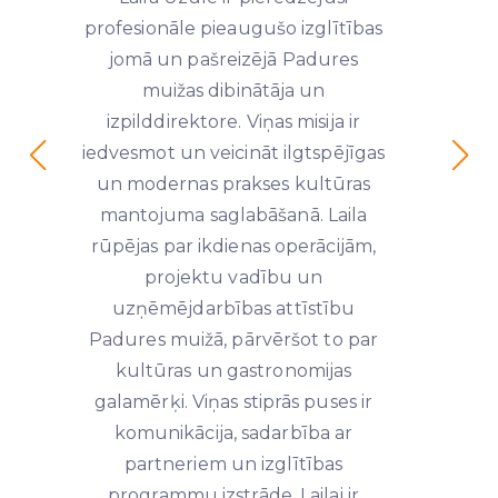
profesionāle pieaugušo izglītības
jomā un pašreizējā Padures
muižas dibinātāja un
izpilddirektore. Viņas misija ir
iedvesmot un veicināt ilgtspējīgas
un modernas prakses kultūras
mantojuma saglabāšanā. Laila
rūpējas par ikdienas operācijām,
projektu vadību un
uzņēmējdarbības attīstību
Padures muižā, pārvēršot to par
kultūras un gastronomijas
galamērķi. Viņas stiprās puses ir
komunikācija, sadarbība ar
partneriem un izglītības
programmu izstrāde. Lailai ir