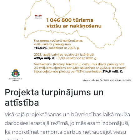
Projekta turpinājums un
attīstība
Visā šajā projektēšanas un būvniecības laikā muiža
darbosies ierastajā režīmā, jo mēs esam izdomājuši,
kā nodrošināt remonta darbus netraucējot viesu