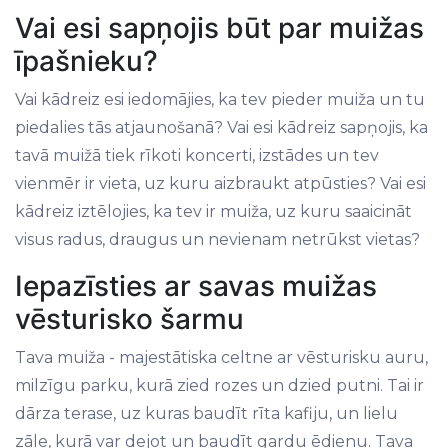
Vai esi sapņojis būt par muižas
īpašnieku?
Vai kādreiz esi iedomājies, ka tev pieder muiža un tu
piedalies tās atjaunošanā? Vai esi kādreiz sapņojis, ka
tavā muižā tiek rīkoti koncerti, izstādes un tev
vienmēr ir vieta, uz kuru aizbraukt atpūsties? Vai esi
kādreiz iztēlojies, ka tev ir muiža, uz kuru saaicināt
visus radus, draugus un nevienam netrūkst vietas?
Iepazīsties ar savas muižas
vēsturisko šarmu
Tava muiža - majestātiska celtne ar vēsturisku auru,
milzīgu parku, kurā zied rozes un dzied putni. Tai ir
dārza terase, uz kuras baudīt rīta kafiju, un lielu
zāle, kurā var dejot un baudīt gardu ēdienu. Tava