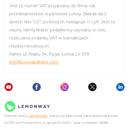
Jest to numer VAT przypisany do firmy lub
przedsiębiorstwa w państwie Łotwy. Składa się z
dwóch liter "LV", po których następuje 11 cyfr. Jest to
ważny identyfikator podatkowy używany w celu
rozliczania podatku VAT w transakcjach
międzynarodowych.
Adres: ul. Āraišu 34, Ryga, Łotwa LV-109
info
@crowdedhero.com
Partner firmy
Lemonway
, instytucji płatniczej zatwierdzonej przez
ACPR we Francji dnia 24 grudnia 2012 r. pod numerem 16568.