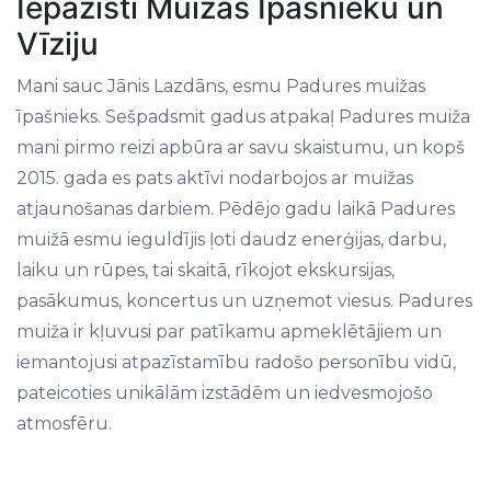
Iepazīsti Muižas Īpašnieku un
Vīziju
Mani sauc Jānis Lazdāns, esmu Padures muižas
īpašnieks. Sešpadsmit gadus atpakaļ Padures muiža
mani pirmo reizi apbūra ar savu skaistumu, un kopš
2015. gada es pats aktīvi nodarbojos ar muižas
atjaunošanas darbiem. Pēdējo gadu laikā Padures
muižā esmu ieguldījis ļoti daudz enerģijas, darbu,
laiku un rūpes, tai skaitā, rīkojot ekskursijas,
pasākumus, koncertus un uzņemot viesus. Padures
muiža ir kļuvusi par patīkamu apmeklētājiem un
iemantojusi atpazīstamību radošo personību vidū,
pateicoties unikālām izstādēm un iedvesmojošo
atmosfēru.