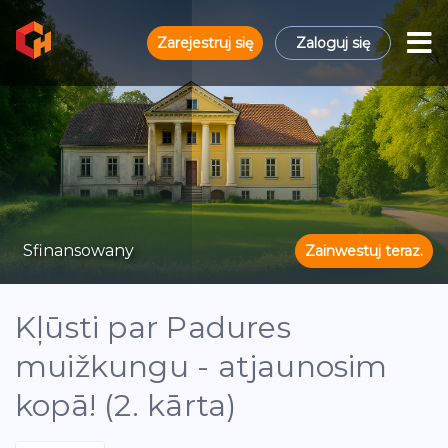
Zarejestruj się
Zaloguj się
Sfinansowany
Zainwestuj teraz.
Kļūsti par Padures
muižkungu - atjaunosim
kopā! (2. kārta)