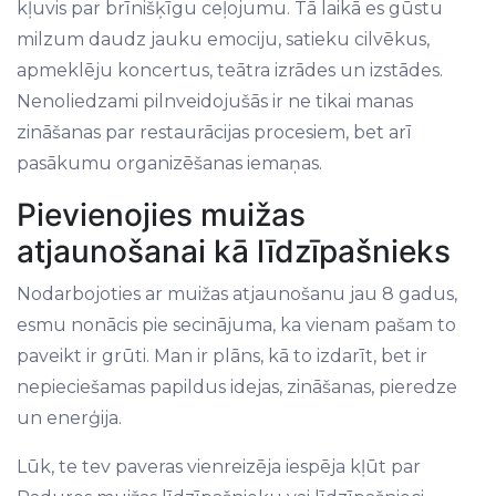
kļuvis par brīnišķīgu ceļojumu. Tā laikā es gūstu
milzum daudz jauku emociju, satieku cilvēkus,
apmeklēju koncertus, teātra izrādes un izstādes.
Nenoliedzami pilnveidojušās ir ne tikai manas
zināšanas par restaurācijas procesiem, bet arī
pasākumu organizēšanas iemaņas.
Pievienojies muižas
atjaunošanai kā līdzīpašnieks
Nodarbojoties ar muižas atjaunošanu jau 8 gadus,
esmu nonācis pie secinājuma, ka vienam pašam to
paveikt ir grūti. Man ir plāns, kā to izdarīt, bet ir
nepieciešamas papildus idejas, zināšanas, pieredze
un enerģija.
Lūk, te tev paveras vienreizēja iespēja kļūt par