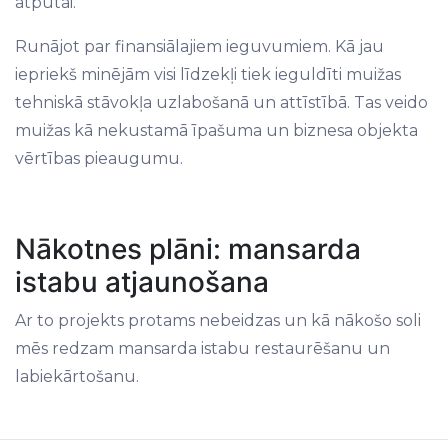
atpūtai.
Runājot par finansiālajiem ieguvumiem. Kā jau
iepriekš minējām visi līdzekļi tiek ieguldīti muižas
tehniskā stāvokļa uzlabošanā un attīstībā. Tas veido
muižas kā nekustamā īpašuma un biznesa objekta
vērtības pieaugumu.
Nākotnes plāni: mansarda
istabu atjaunošana
Ar to projekts protams nebeidzas un kā nākošo soli
mēs redzam mansarda istabu restaurēšanu un
labiekārtošanu.