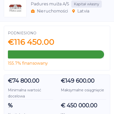
Padures muiža A/S
Kapitał własny
Nieruchomości
Latvia
PODNIESIONO
€116 450.00
155.7% finansowany
€74 800.00
€149 600.00
Minimalna wartość
Maksymalne osiągnięcie
docelowa
%
€ 450 000.00