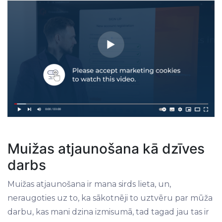
Muižas atjaunošana kā dzīves
darbs
Muižas atjaunošana ir mana sirds lieta, un,
neraugoties uz to, ka sākotnēji to uztvēru par mūža
darbu, kas mani dzina izmisumā, tad tagad jau tas ir