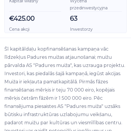
Kapitał własny
Wycena
przedinwestycyjna
€425.00
63
Cena akcji
Inwestorzy
Šī kapitāldaļu kopfinansēšanas kampaņa vāc
līdzekļus Padures muižas atjaunošanai; muižu
pārvalda AS "Padures muiža", kas uzrauga projektu.
Investori, kas piedalās šajā kampaņā, iegūst akcijas.
Muiža ir iekļauta pamatkapitālā. Pirmās fāzes
finansēšanas mērķis ir teju 70 000 eiro, kopējais
mērķis četrām fāzēm ir 1 500 000 eiro. Pēc
finansējuma piesaistes AS "Padures muiža" uzsāks
būtisku infrastruktūras uzlabojumu veikšanu,
padarot muižu par kultūras un viesmīlības centru.
Investori var gaidīt potenciālus ienākumus un