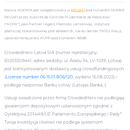
Nazwa AGENTA jest zarejestrowana w
REGAFI
pod numerem NUMER
REGAFI przez Autorité de Contrôle Prudentiel et de Résolution
("ACPR") jako Partner i Agent Płatności Lemonway, instytucji
płatniczej zlokalizowanej pod adresem 8, rue du Sentier 75002 Paryż,
upoważnionej przez ACPR pod numerem 16568.
CrowdedHero Latvia SIA (numer rejestracyjny:
50203309441, adres siedziby: ul. Āraišu 34, LV-1039, Łotwa)
jest licencjonowanym dostawcą usług crowdfundingowych
(
License number 06.15.01.806/120
, wydano 16.08.2022) i
podlega nadzorowi Banku Łotwy (Latvijas Banka, {
Usługi świadczone przez firmę CrowdedHero nie podlegają
gwarancjom depozytowym ustanowionym zgodnie z
Dyrektywą 2014/49/UE Parlamentu Europejskiego i Rady*.
Twoja inwestycja również nie podlega systemom