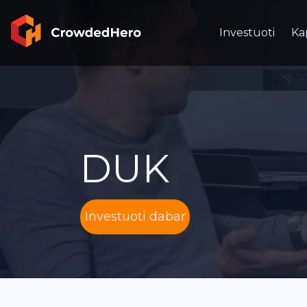
Investuoti
Ka
DUK
Investuoti dabar