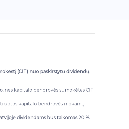
okestį (CIT) nuo paskirstytų dividendų
.
o
, nes kapitalo bendrovės sumokėtas CIT
gistruotos kapitalo bendrovės mokamų
atvijoje dividendams bus taikomas 20 %