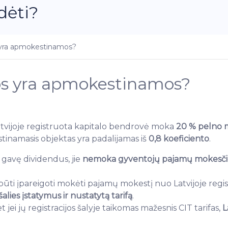
dėti?
 yra apmokestinamos?
os yra apmokestinamos?
atvijoje registruota kapitalo bendrovė moka
20 % pelno m
inamasis objektas yra padalijamas iš
0,8 koeficiento
.
 gavę dividendus, jie
nemoka gyventojų pajamų mokesči
 būti įpareigoti mokėti pajamų mokestį nuo Latvijoje re
lies įstatymus ir nustatytą tarifą
.
t jei jų registracijos šalyje taikomas mažesnis CIT tarifas,
L