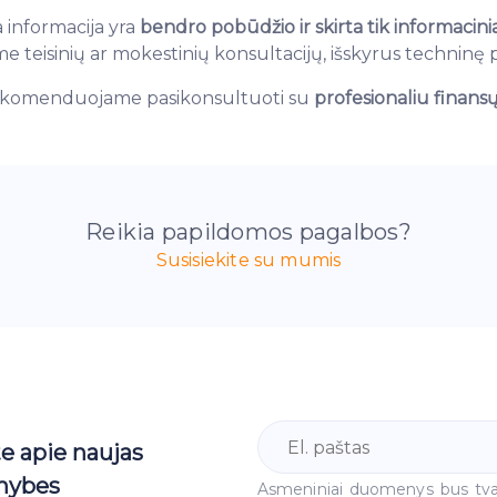
 informacija yra
bendro pobūdžio ir skirta tik informacin
me teisinių ar mokestinių konsultacijų, išskyrus technin
, rekomenduojame pasikonsultuoti su
profesionaliu finansų
Reikia papildomos pagalbos?
Susisiekite su mumis
te apie naujas
mybes
Asmeniniai duomenys bus tv