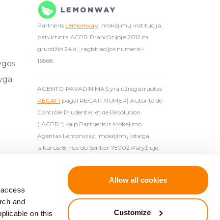
Partneris
Lemonway
, mokėjimų institucija,
patvirtinta ACPR Prancūzijoje 2012 m.
gruodžio 24 d., registracijos numeris -
16568.
ygos
yga
AGENTO PAVADINIMAS yra užregistruotas
REGAFI
pagal REGAFI NUMERĮ Autorité de
Contrôle Prudentiel et de Résolution
("ACPR") kaip Partneris ir Mokėjimo
Agentas Lemonway, mokėjimų įstaiga,
įsikūrusi 8, rue du Sentier 75002 Paryžiuje,
autorizuota AC
Allow all cookies
ijuota kruporiškumo paslaugų teikėja (
License
d access
arch and
Customize
plicable on this
priimtą Europos Parlamento ir Tarybos*. Taip pat