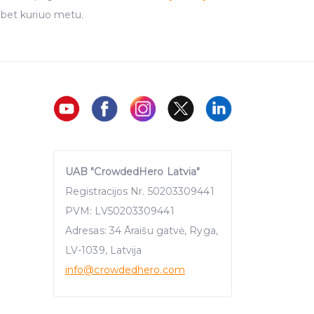
 bet kuriuo metu.
UAB "CrowdedHero Latvia"
Registracijos Nr. 50203309441
PVM: LV50203309441
Adresas: 34 Āraišu gatvė, Ryga,
LV-1039, Latvija
info
@crowdedhero.com