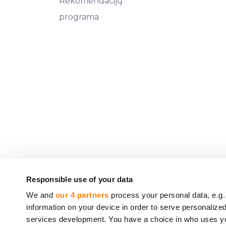
Rekomendacijų
programa
Responsible use of your data
CrowdedHero Latvia SIA (registracijos Nr. 5020330
We and
our 4 partners
process your personal data, e.g.
number 06.15.01.806/120
, išduota 2022 m. rugpjūč
information on your device in order to serve personali
services development. You have a choice in who uses you
CrowdedHero teikiamos paslaugos nepatenka į ind