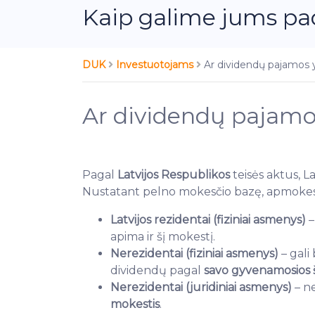
Kaip galime jums pa
DUK
Investuotojams
Ar dividendų pajamos
Ar dividendų pajam
Pagal
Latvijos Respublikos
teisės aktus, L
Nustatant pelno mokesčio bazę, apmokest
Latvijos rezidentai (fiziniai asmenys)
–
apima ir šį mokestį.
Nerezidentai (fiziniai asmenys)
– gali
dividendų pagal
savo gyvenamosios ša
Nerezidentai (juridiniai asmenys)
– ne
mokestis
.