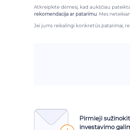
Atkreipkite dėmesį, kad aukščiau pateikta
rekomendacija ar patarimu
. Mes neteikia
Jei jums reikalingi konkretūs patarimai
Pirmieji sužinoki
investavimo gali