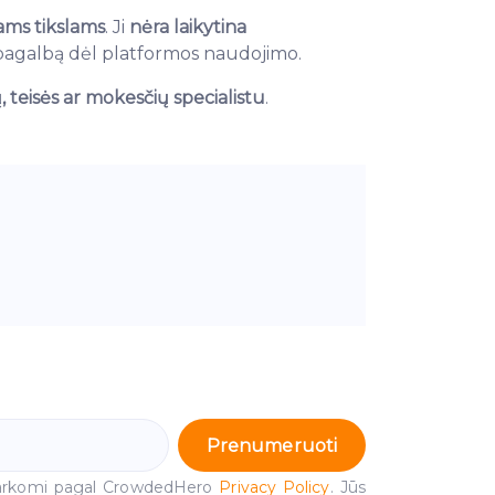
iams tikslams
. Ji
nėra laikytina
ę pagalbą dėl platformos naudojimo.
, teisės ar mokesčių specialistu
.
Prenumeruoti
arkomi pagal CrowdedHero
Privacy Policy
. Jūs