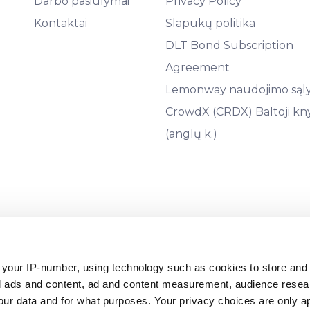
Darbo pasiūlymai
Privacy Policy
Kontaktai
Slapukų politika
DLT Bond Subscription
Agreement
Lemonway naudojimo sąl
CrowdX (CRDX) Baltoji kn
(anglų k.)
9441, teisinis adresas: Āraišu g. 34, LV-1039, Latvija) yra licenc
 your IP-number, using technology such as cookies to store an
io 16 d.), ir prižiūrima Latvij
zed ads and content, ad and content measurement, audience rese
r data and for what purposes. Your privacy choices are only ap
ėlių garantijų sistemas, įsteigtas pagal 2014/49/ES direktyvą, 