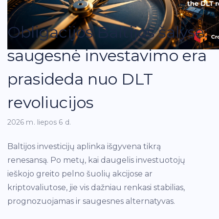
Obligacijos Baltijos šalyse:
saugesnė investavimo era
prasideda nuo DLT
revoliucijos
2026 m. liepos 6 d.
Baltijos investicijų aplinka išgyvena tikrą
renesansą. Po metų, kai daugelis investuotojų
ieškojo greito pelno šuolių akcijose ar
kriptovaliutose, jie vis dažniau renkasi stabilias,
prognozuojamas ir saugesnes alternatyvas.