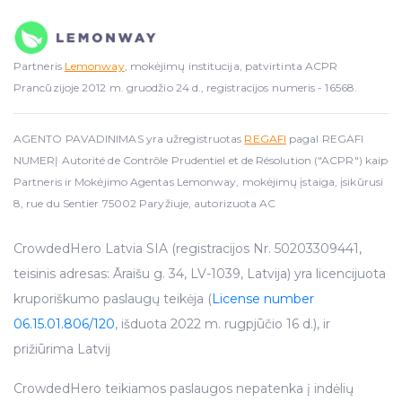
Partneris
Lemonway
, mokėjimų institucija, patvirtinta ACPR
Prancūzijoje 2012 m. gruodžio 24 d., registracijos numeris - 16568.
AGENTO PAVADINIMAS yra užregistruotas
REGAFI
pagal REGAFI
NUMERĮ Autorité de Contrôle Prudentiel et de Résolution ("ACPR") kaip
Partneris ir Mokėjimo Agentas Lemonway, mokėjimų įstaiga, įsikūrusi
8, rue du Sentier 75002 Paryžiuje, autorizuota AC
CrowdedHero Latvia SIA (registracijos Nr. 50203309441,
teisinis adresas: Āraišu g. 34, LV-1039, Latvija) yra licencijuota
kruporiškumo paslaugų teikėja (
License number
06.15.01.806/120
, išduota 2022 m. rugpjūčio 16 d.), ir
prižiūrima Latvij
CrowdedHero teikiamos paslaugos nepatenka į indėlių