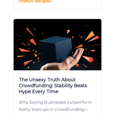
Skaityti daugiau
The Unsexy Truth About
Crowdfunding: Stability Beats
Hype Every Time
Why boring businesses outperform
flashy startups in crowdfunding—