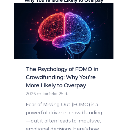
The Psychology of FOMO in
Crowdfunding: Why You’re
More Likely to Overpay
2026 m. birželio 25 d.
Fear of Missing Out (FOMO) is a
powerful driver in crowdfunding
—but it often leads to impulsive,
emotional decisions. Here’s how