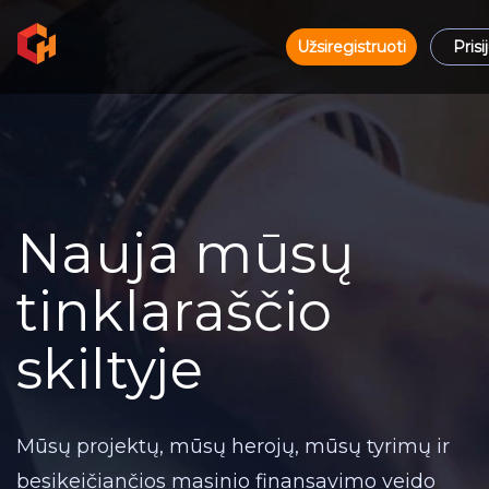
Užsiregistruoti
Prisi
Nauja mūsų
tinklaraščio
skiltyje
Mūsų projektų, mūsų herojų, mūsų tyrimų ir
besikeičiančios masinio finansavimo veido