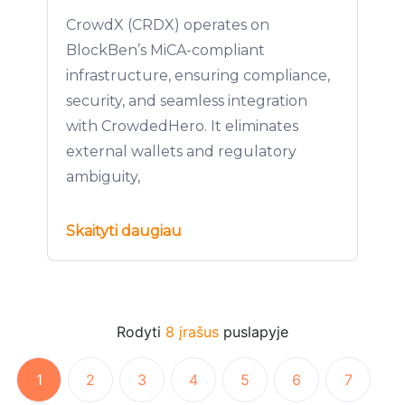
CrowdX (CRDX) operates on
BlockBen’s MiCA-compliant
infrastructure, ensuring compliance,
security, and seamless integration
with CrowdedHero. It eliminates
external wallets and regulatory
ambiguity,
Skaityti daugiau
Rodyti
8 įrašus
puslapyje
1
2
3
4
5
6
7