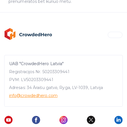
prenumeratos bet kuriuo metu.
UAB "CrowdedHero Latvia"
Registracijos Nr. 50203309441
PVM: LV50203309441
Adresas: 34 Āraišu gatvė, Ryga, LV-1039, Latvija
info
@crowdedhero.com