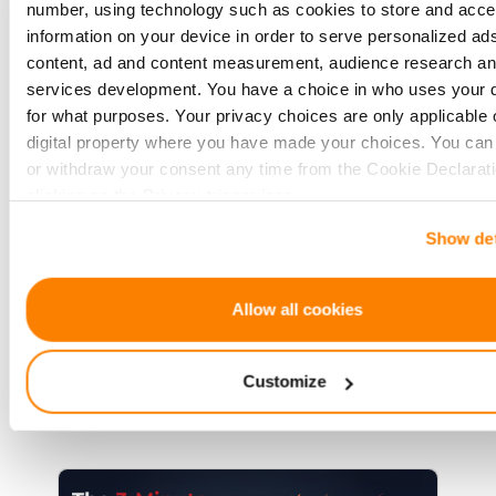
number, using technology such as cookies to store and acc
information on your device in order to serve personalized ad
Crowdfunding for the Lazy
content, ad and content measurement, audience research a
Investor: How to Pick Projects
services development. You have a choice in who uses your 
Without the Headache
for what purposes. Your privacy choices are only applicable 
A no-effort guide to crowdfunding
digital property where you have made your choices. You ca
or withdraw your consent any time from the Cookie Declarati
for those who want returns without
clicking on the Privacy trigger icon.
the research overload. Perfect for
busy professionals or passive
Show det
If you allow, we would also like to:
investors.
Collect information about your geographical location 
be accurate to within several meters
Allow all cookies
Identify your device by actively scanning it for specifi
characteristics (fingerprinting)
Customize
Find out more about how your personal data is processed an
Skaityti daugiau
your preferences in the
details section
.
We use cookies to provide website functionality, analyse traff
display customized page content and advertising. See more i