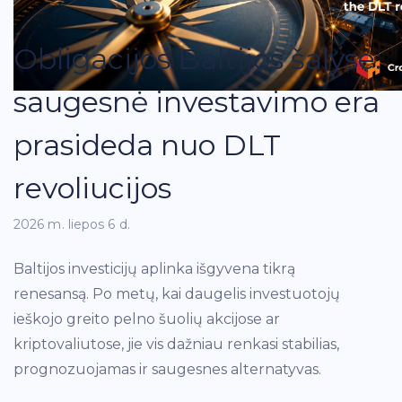
Obligacijos Baltijos šalyse:
saugesnė investavimo era
prasideda nuo DLT
revoliucijos
2026 m. liepos 6 d.
Baltijos investicijų aplinka išgyvena tikrą
renesansą. Po metų, kai daugelis investuotojų
ieškojo greito pelno šuolių akcijose ar
kriptovaliutose, jie vis dažniau renkasi stabilias,
prognozuojamas ir saugesnes alternatyvas.