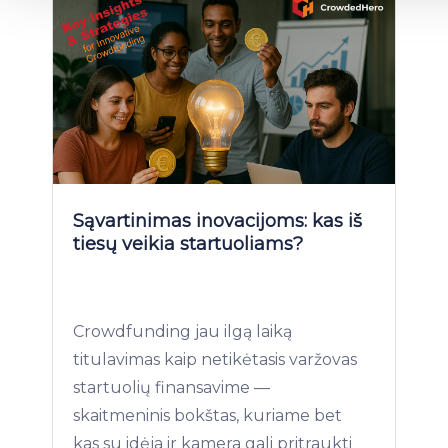
Cookies policy
.
Sąvartinimas inovacijoms: kas iš
tiesų veikia startuoliams?
Crowdfunding jau ilgą laiką
titulavimas kaip netikėtasis varžovas
startuolių finansavime —
skaitmeninis bokštas, kuriame bet
kas su idėja ir kamera gali pritraukti