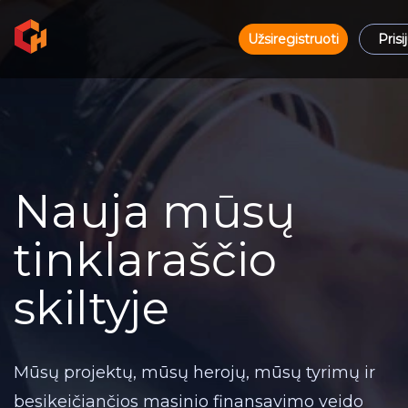
Užsiregistruoti
Prisi
Nauja mūsų
tinklaraščio
skiltyje
Mūsų projektų, mūsų herojų, mūsų tyrimų ir
besikeičiančios masinio finansavimo veido