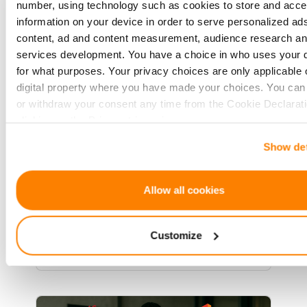
number, using technology such as cookies to store and acc
information on your device in order to serve personalized ad
Kodėl dirbtinis intelektas
content, ad and content measurement, audience research a
neturėtų valdyti jūsų verslo
services development. You have a choice in who uses your 
(ypač sutelktinio finansavimo
for what purposes. Your privacy choices are only applicable 
srityje)
digital property where you have made your choices. You ca
or withdraw your consent any time from the Cookie Declarati
Przestroga z eksperymentu z
clicking on the Privacy trigger icon.
automatem przekąskowym – i
Show det
dlaczego SI powinna pozostać
If you allow, we would also like to:
asystentką, a nie dyrektorem
Collect information about your geographical location 
generalnym.
be accurate to within several meters
Allow all cookies
Identify your device by actively scanning it for specifi
characteristics (fingerprinting)
Customize
Find out more about how your personal data is processed an
Skaityti daugiau
your preferences in the
details section
.
We use cookies to provide website functionality, analyse traff
display customized page content and advertising. See more i