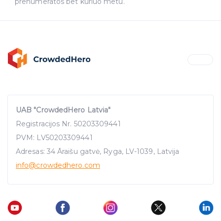
prenumeratos bet kuriuo metu.
UAB "CrowdedHero Latvia"
Registracijos Nr. 50203309441
PVM: LV50203309441
Adresas: 34 Āraišu gatvė, Ryga, LV-1039, Latvija
info
@crowdedhero.com