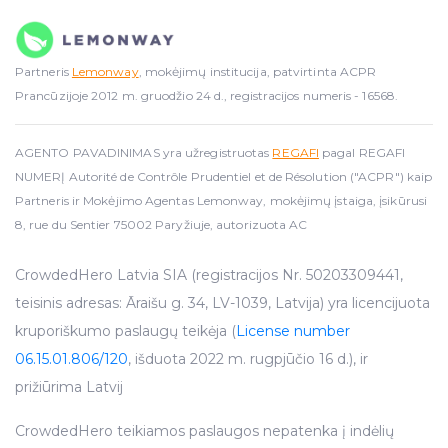
Partneris
Lemonway
, mokėjimų institucija, patvirtinta ACPR
Prancūzijoje 2012 m. gruodžio 24 d., registracijos numeris - 16568.
AGENTO PAVADINIMAS yra užregistruotas
REGAFI
pagal REGAFI
NUMERĮ Autorité de Contrôle Prudentiel et de Résolution ("ACPR") kaip
Partneris ir Mokėjimo Agentas Lemonway, mokėjimų įstaiga, įsikūrusi
8, rue du Sentier 75002 Paryžiuje, autorizuota AC
CrowdedHero Latvia SIA (registracijos Nr. 50203309441,
teisinis adresas: Āraišu g. 34, LV-1039, Latvija) yra licencijuota
kruporiškumo paslaugų teikėja (
License number
06.15.01.806/120
, išduota 2022 m. rugpjūčio 16 d.), ir
prižiūrima Latvij
CrowdedHero teikiamos paslaugos nepatenka į indėlių