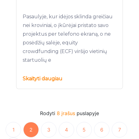
Pasaulyje, kur idėjos sklinda greičiau
nei kroviniai, o įkūrėjai pristato savo
projektus per telefono ekraną, o ne
posėdžių salėje, equity
crowdfunding (ECF) viršijo vietinių
startuolių e
Skaityti daugiau
Rodyti
8 įrašus
puslapyje
1
2
3
4
5
6
7