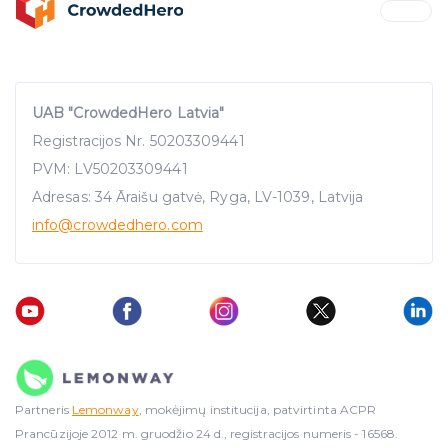
UAB "CrowdedHero Latvia"
Registracijos Nr. 50203309441
PVM: LV50203309441
Adresas: 34 Āraišu gatvė, Ryga, LV-1039, Latvija
info
@crowdedhero.com
Partneris
Lemonway
, mokėjimų institucija, patvirtinta ACPR
Prancūzijoje 2012 m. gruodžio 24 d., registracijos numeris - 16568.