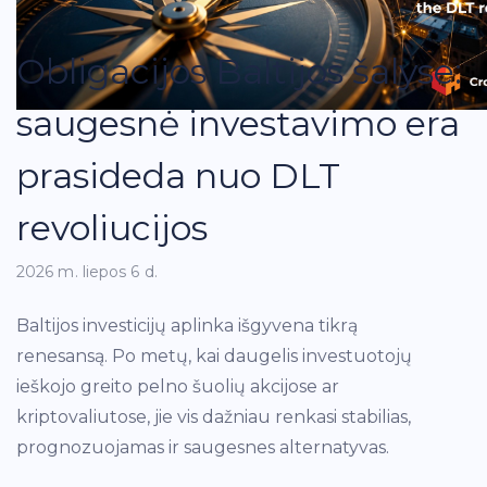
Obligacijos Baltijos šalyse:
saugesnė investavimo era
prasideda nuo DLT
revoliucijos
2026 m. liepos 6 d.
Baltijos investicijų aplinka išgyvena tikrą
renesansą. Po metų, kai daugelis investuotojų
ieškojo greito pelno šuolių akcijose ar
kriptovaliutose, jie vis dažniau renkasi stabilias,
prognozuojamas ir saugesnes alternatyvas.