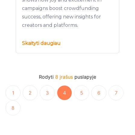
campaigns boost crowdfunding
success, offering new insights for
creators and platforms.
Skaityti daugiau
Rodyti
8 įrašus
puslapyje
1
2
3
4
5
6
7
8