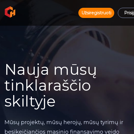
Užsiregistruoti
Prisi
Nauja mūsų
tinklaraščio
skiltyje
Mūsų projektų, mūsų herojų, mūsų tyrimų ir
besikeičiančios masinio finansavimo veido