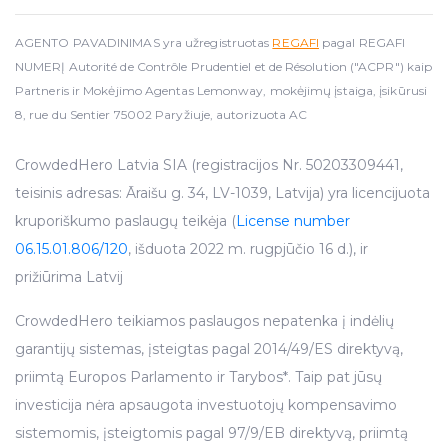
AGENTO PAVADINIMAS yra užregistruotas
REGAFI
pagal REGAFI
NUMERĮ Autorité de Contrôle Prudentiel et de Résolution ("ACPR") kaip
Partneris ir Mokėjimo Agentas Lemonway, mokėjimų įstaiga, įsikūrusi
8, rue du Sentier 75002 Paryžiuje, autorizuota AC
CrowdedHero Latvia SIA (registracijos Nr. 50203309441,
teisinis adresas: Āraišu g. 34, LV-1039, Latvija) yra licencijuota
kruporiškumo paslaugų teikėja (
License number
06.15.01.806/120
, išduota 2022 m. rugpjūčio 16 d.), ir
prižiūrima Latvij
CrowdedHero teikiamos paslaugos nepatenka į indėlių
garantijų sistemas, įsteigtas pagal 2014/49/ES direktyvą,
priimtą Europos Parlamento ir Tarybos*. Taip pat jūsų
investicija nėra apsaugota investuotojų kompensavimo
sistemomis, įsteigtomis pagal 97/9/EB direktyvą, priimtą